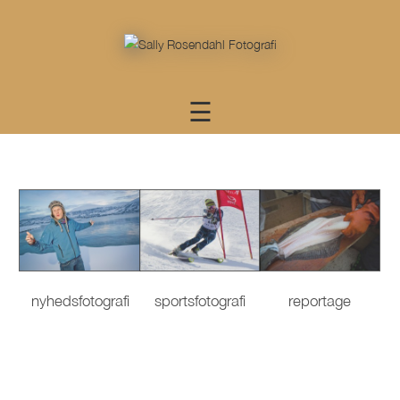
×
Portefølje
Forside
☰
Børn
Baby
Familie
Bryllup
Bryllup
CogA
nyhedsfotografi
sportsfotografi
reportage
Bryllup
WogD
Bryllup
LogJ