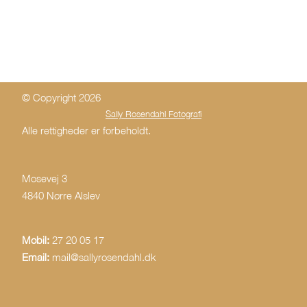
Bryllupspriser
Graviditet
Erhverv
Portrætter
© Copyright 2026
Portrætter
Sally Rosendahl Fotografi
Alle rettigheder er forbeholdt.
on
location
Mosevej 3
/
4840 Nørre Alslev
Situationsportrætter
Portrætter
Mobil:
27 20 05 17
i
Email:
mail@sallyrosendahl.dk
studio
Nyhedsfotografi