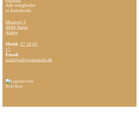
Fotografi
Koncerter
Alle rettigheder
Kultur
er forbeholdt.
&
Mosevej 3
Natur
4840 Nørre
Arkitektur
Alslev
&
Design:
Mobil:
27 20 05
17
Farve
Email:
Arkitektur
mail@sallyrosendahl.dk
&
Design:
Sort/hvid
Landskaber:
Farve
Landskaber:
Sort/hvid
Info
Handelsbetingelser
Tøjvalg
til