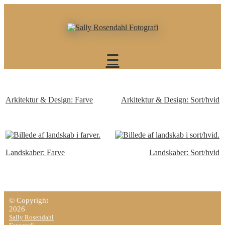
×
Portefølje
Erhverv
☰
Portrætter
Portrætter
on
location
Arkitektur & Design: Farve
Arkitektur & Design: Sort/hvid
/
Situationsportrætter
Portrætter
i
Landskaber: Farve
Landskaber: Sort/hvid
studio
Nyhedsfotografi
Reportage
Sportsfotografi
© Copyright
Shows
2026
&
Sally Rosendahl