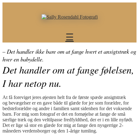
×
Portefølje
Erhverv
☰
Portrætter
Portrætter
– Det handler ikke bare om at fange hvert et ansigtstræk og
on
hver en babydelle.
location
Det handler om at fange følelsen,
/
Situationsportrætter
I har netop nu.
Portrætter
i
studio
At få foreviget jeres øjesten helt fra de første spæde ansigtstræk
og bevægelser er en gave både til glæde for jer som forældre, for
Teamfotos
bedsteforældre og andre i familien samt sidenhen for det voksende
Produktfoto
barn. For mig som fotograf er det en fornøjelse at fange de små
on
særlige træk og den veltilpasse fredfyldthed, der er i en lille nyfødt.
Det er lige så stor en glæde for mig at fange den nysgerrige 2-
location
måneders verdensborger og den 1-årige tumling.
Produktion