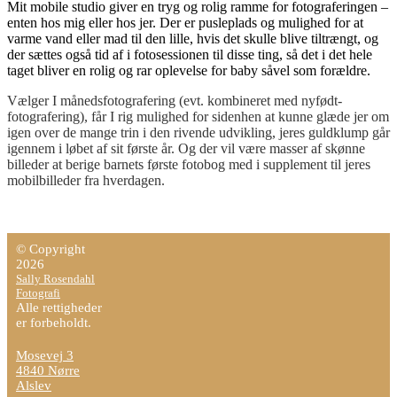
Børn
Mit mobile studio giver en tryg og rolig ramme for fotograferingen –
enten hos mig eller hos jer. Der er pusleplads og mulighed for at
Baby
varme vand eller mad til den lille, hvis det skulle blive tiltrængt, og
Familie
der sættes også tid af i fotosessionen til disse ting, så det i det hele
Bryllup
taget bliver en rolig og rar oplevelse for baby såvel som forældre.
Bryllup
Vælger I månedsfotografering (evt. kombineret med nyfødt-
CogA
fotografering), får I rig mulighed for sidenhen at kunne glæde jer om
Bryllup
igen over de mange trin i den rivende udvikling, jeres guldklump går
WogD
igennem i løbet af sit første år. Og der vil være masser af skønne
billeder at berige barnets første fotobog med i supplement til jeres
Bryllup
mobilbilleder fra hverdagen.
LogJ
Bryllupspriser
Graviditet
Priser
© Copyright
2026
for
Sally Rosendahl
private
Fotografi
Alle rettigheder
Info
er forbeholdt.
Handelsbetingelser
Tøjvalg
Mosevej 3
til
4840 Nørre
Alslev
studiofotografi