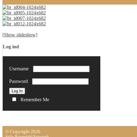
[Show slideshow]
Log ind
Username
Password
Remember Me
© Copyright 2026
Sally Rosendahl Fotografi