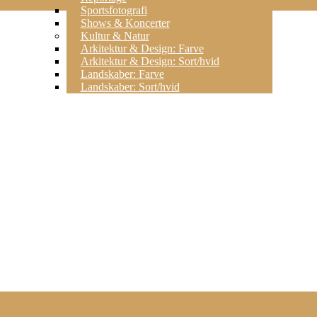
Sportsfotografi
Shows & Koncerter
Kultur & Natur
Arkitektur & Design: Farve
Arkitektur & Design: Sort/hvid
Landskaber: Farve
Landskaber: Sort/hvid