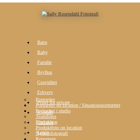
Børn
Baby
Familie
Bryllup
Graviditet
Erhverv
Portrætter
Priser for private
Portrætter on location / Situationsportrætter
Portrætter i studio
Kontakt
Teamfotos
Produktion
Om mig
Produktfoto on location
Login
Nyhedsfotografi
Reportage