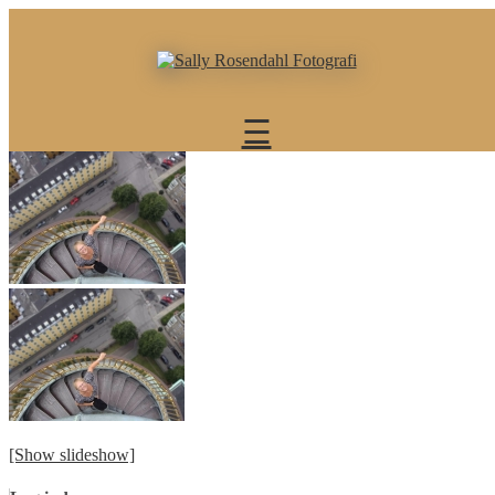
×
Portefølje
Forside
☰
Børn
Baby
Familie
Bryllup
Bryllup
CogA
Bryllup
WogD
Bryllup
LogJ
Bryllupspriser
Graviditet
Erhverv
[Show slideshow]
Portrætter