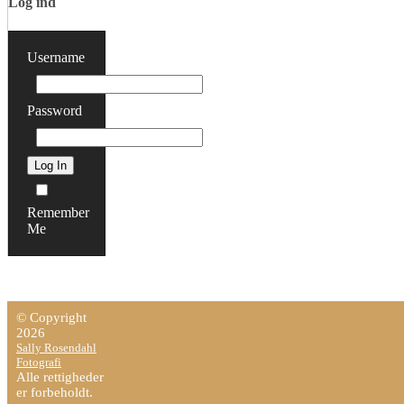
Portrætter
Log ind
on
location
Username
/
Situationsportrætter
Portrætter
Password
i
studio
Nyhedsfotografi
Reportage
Sportsfotografi
Remember
Me
Shows
&
Koncerter
Kultur
&
© Copyright
2026
Natur
Sally Rosendahl
Arkitektur
Fotografi
&
Alle rettigheder
er forbeholdt.
Design: