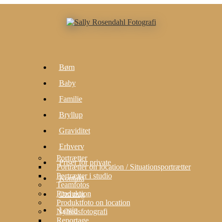
Børn
Baby
Familie
Bryllup
Graviditet
Erhverv
Portrætter
Priser for private
Portrætter on location / Situationsportrætter
Portrætter i studio
Kontakt
Teamfotos
Produktion
Om mig
Produktfoto on location
Login
Nyhedsfotografi
Reportage