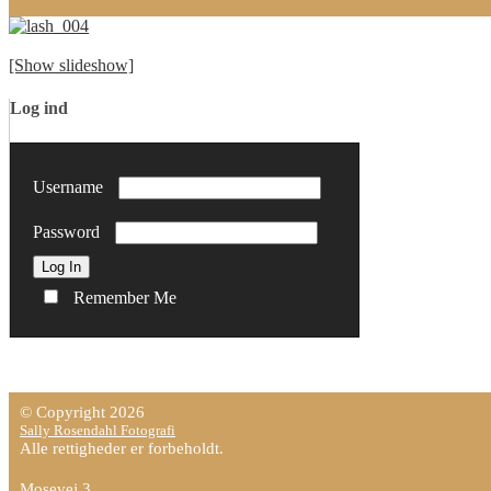
[Show slideshow]
Log ind
Username
Password
Remember Me
© Copyright 2026
Sally Rosendahl Fotografi
Alle rettigheder er forbeholdt.
Mosevej 3