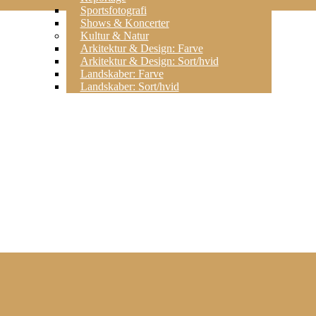
Sportsfotografi
Shows & Koncerter
Kultur & Natur
Arkitektur & Design: Farve
Arkitektur & Design: Sort/hvid
Landskaber: Farve
Landskaber: Sort/hvid