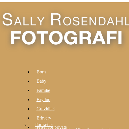
Børn
Baby
Familie
Bryllup
Graviditet
Erhverv
Portrætter
Priser for private