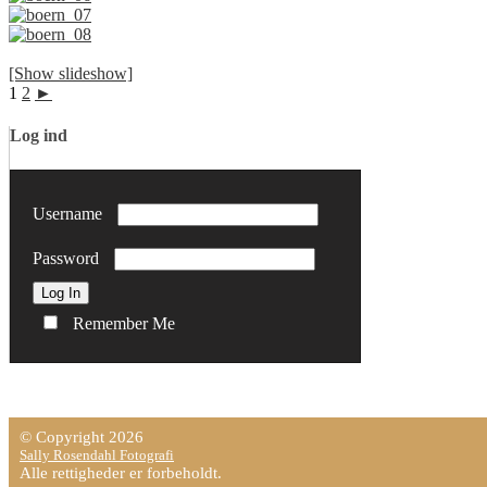
[Show slideshow]
1
2
►
Log ind
Username
Password
Remember Me
© Copyright 2026
Sally Rosendahl Fotografi
Alle rettigheder er forbeholdt.